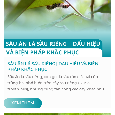
SÂU ĂN LÁ SẦU RIÊNG | DẤU HIỆU VÀ BIỆN
PHÁP KHẮC PHỤC
Sâu ăn lá sầu riêng, còn gọi là sâu róm, là loài côn
trùng hại phổ biến trên cây sầu riêng (Durio
zibethinus), nhưng cũng tấn công các cây khác như
xoài và bưởi.
XEM THÊM