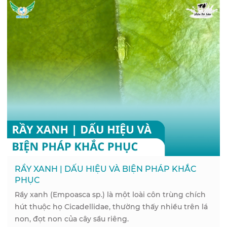
RẦY XANH | DẤU HIỆU VÀ BIỆN PHÁP KHẮC
PHỤC
Rầy xanh (Empoasca sp.) là một loài côn trùng chích
hút thuộc họ Cicadellidae, thường thấy nhiều trên lá
non, đọt non của cây sầu riêng.