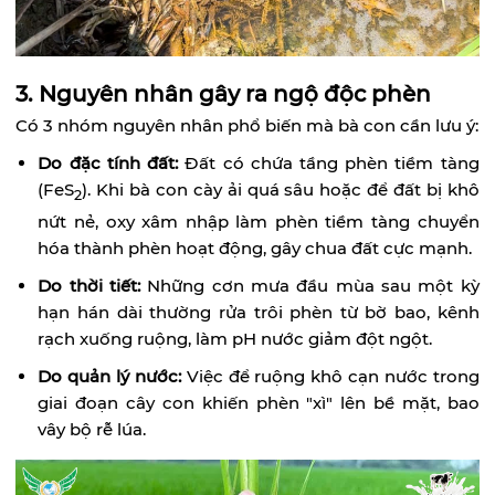
3. Nguyên nhân gây ra ngộ độc phèn
Có 3 nhóm nguyên nhân phổ biến mà bà con cần lưu ý:
Do đặc tính đất:
Đất có chứa tầng phèn tiềm tàng
(FeS
). Khi bà con cày ải quá sâu hoặc để đất bị khô
2
nứt nẻ, oxy xâm nhập làm phèn tiềm tàng chuyển
hóa thành phèn hoạt động, gây chua đất cực mạnh.
Do thời tiết:
Những cơn mưa đầu mùa sau một kỳ
hạn hán dài thường rửa trôi phèn từ bờ bao, kênh
rạch xuống ruộng, làm pH nước giảm đột ngột.
Do quản lý nước:
Việc để ruộng khô cạn nước trong
giai đoạn cây con khiến phèn "xì" lên bề mặt, bao
vây bộ rễ lúa.