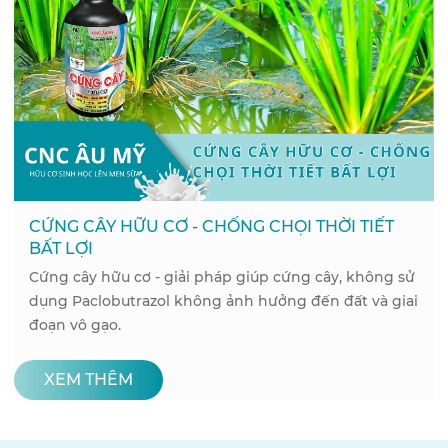
CỨNG CÂY HỮU CƠ - CHỐNG CHỌI THỜI TIẾT
BẤT LỢI
Cứng cây hữu cơ - giải pháp giúp cứng cây, không sử
dụng Paclobutrazol không ảnh hưởng đến đất và giai
đoạn vô gạo.
XEM THÊM