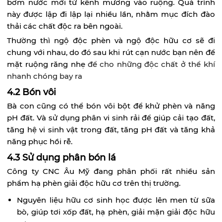
bơm nước mới từ kênh mương vào ruộng. Quá trình
này được lập đi lập lại nhiều lần, nhằm mục đích đào
thải các chất độc ra bên ngoài.
Thường thì ngộ độc phèn và ngộ độc hữu cơ sẽ đi
chung với nhau, do đó sau khi rút cạn nước bạn nên để
mặt ruộng răng nhẹ
để cho những độc chất ở thể khí
nhanh chóng bay ra
4.2 Bón vôi
Bà con cũng có thể bón vôi bột để khử phèn và năng
pH đất. Và sử dụng phân vi sinh rải để giúp cải tạo đất,
tăng hệ vi sinh vật trong đất, tăng pH đất và tăng khả
năng phục hồi rễ.
4.3 Sử dụng phân bón lá
Công ty CNC Âu Mỹ đang phân phối rất nhiều sản
phẩm hạ phèn giải độc hữu cơ trên thị trường.
Nguyên liệu hữu cơ sinh học được lên men từ sữa
bò, giúp tơi xốp đất, hạ phèn, giải mặn giải độc hữu