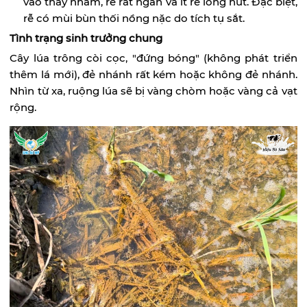
vào thấy nhám, rễ rất ngắn và ít rễ lông hút. Đặc biệt,
rễ có mùi bùn thối nồng nặc do tích tụ sắt.
Tình trạng sinh trưởng chung
Cây lúa trông còi cọc, "đứng bóng" (không phát triển
thêm lá mới), đẻ nhánh rất kém hoặc không đẻ nhánh.
Nhìn từ xa, ruộng lúa sẽ bị vàng chòm hoặc vàng cả vạt
rộng.