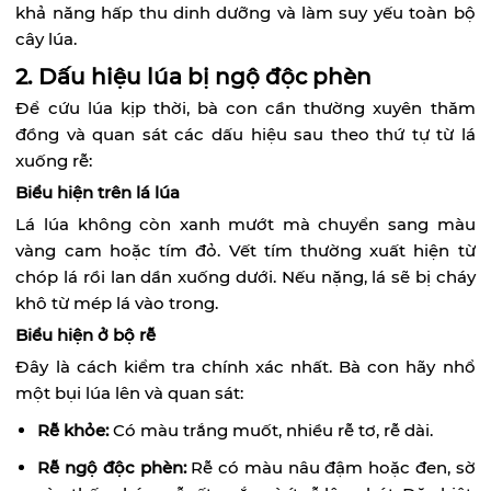
khả năng hấp thu dinh dưỡng và làm suy yếu toàn bộ
cây lúa.
2. Dấu hiệu lúa bị ngộ độc phèn
Để cứu lúa kịp thời, bà con cần thường xuyên thăm
đồng và quan sát các dấu hiệu sau theo thứ tự từ lá
xuống rễ:
Biểu hiện trên lá lúa
Lá lúa không còn xanh mướt mà chuyển sang màu
vàng cam hoặc tím đỏ. Vết tím thường xuất hiện từ
chóp lá rồi lan dần xuống dưới. Nếu nặng, lá sẽ bị cháy
khô từ mép lá vào trong.
Biểu hiện ở bộ rễ
Đây là cách kiểm tra chính xác nhất. Bà con hãy nhổ
một bụi lúa lên và quan sát:
Rễ khỏe:
Có màu trắng muốt, nhiều rễ tơ, rễ dài.
Rễ ngộ độc phèn:
Rễ có màu nâu đậm hoặc đen, sờ