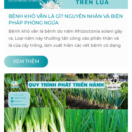
BỆNH KHÔ VẰN LÀ GÌ? NGUYÊN NHÂN VÀ BIỆN
PHÁP PHÒNG NGỪA
Bệnh khô vằn là bệnh do nấm Rhizoctonia solani gây
ra. Loại nấm này thường tấn công vào phần thân và
lá của cây trồng, làm xuất hiện các vết bệnh có dạng
vằn đặc trưng.
XEM THÊM