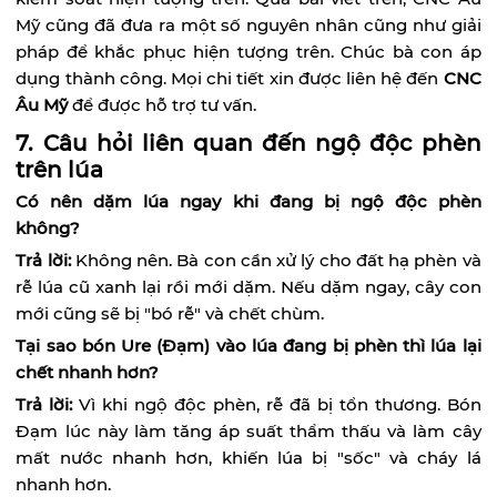
Mỹ cũng đã đưa ra một số nguyên nhân cũng như giải
pháp để khắc phục hiện tượng trên. Chúc bà con áp
dụng thành công. Mọi chi tiết xin được liên hệ đến
CNC
Âu Mỹ
để được hỗ trợ tư vấn.
7. Câu hỏi liên quan đến ngộ độc phèn
trên lúa
Có nên dặm lúa ngay khi đang bị ngộ độc phèn
không?
Trả lời:
Không nên. Bà con cần xử lý cho đất hạ phèn và
rễ lúa cũ xanh lại rồi mới dặm. Nếu dặm ngay, cây con
mới cũng sẽ bị "bó rễ" và chết chùm.
Tại sao bón Ure (Đạm) vào lúa đang bị phèn thì lúa lại
chết nhanh hơn?
Trả lời:
Vì khi ngộ độc phèn, rễ đã bị tổn thương. Bón
Đạm lúc này làm tăng áp suất thẩm thấu và làm cây
mất nước nhanh hơn, khiến lúa bị "sốc" và cháy lá
nhanh hơn.